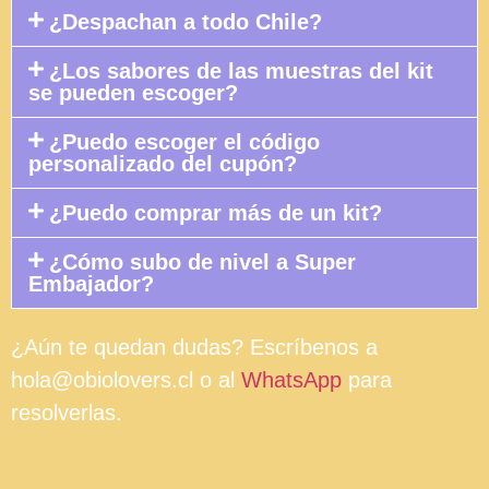
¿Despachan a todo Chile?
¿Los sabores de las muestras del kit
se pueden escoger?
¿Puedo escoger el código
personalizado del cupón?
¿Puedo comprar más de un kit?
¿Cómo subo de nivel a Super
Embajador?
¿Aún te quedan dudas? Escríbenos a
hola@obiolovers.cl o al
WhatsApp
para
resolverlas.