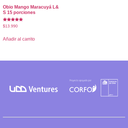
Obio Mango Maracuyá L&
S 15 porciones
Valorado
$
13.990
con
5.00
de 5
Añadir al carrito