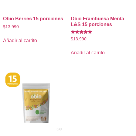
Obio Berries 15 porciones
Obio Frambuesa Menta
L&S 15 porciones
$
13.990
Valorado
$
13.990
Añadir al carrito
con
5.00
de 5
Añadir al carrito