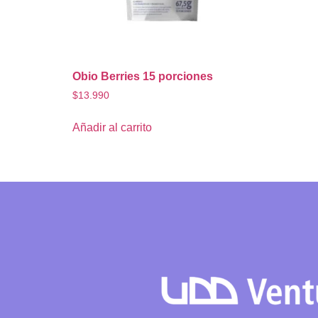
Obio Berries 15 porciones
$
13.990
Añadir al carrito