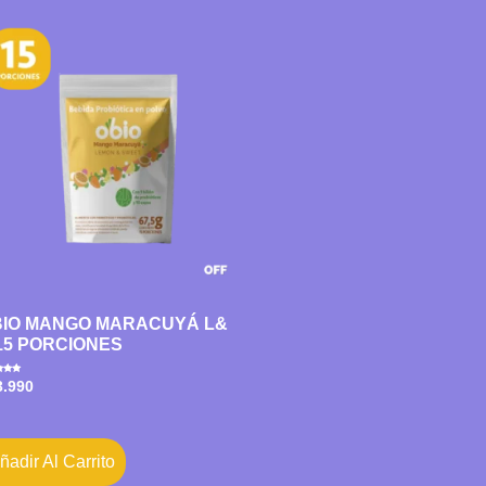
IO MANGO MARACUYÁ L&
15 PORCIONES
ado
3.990
ñadir Al Carrito