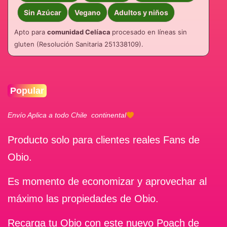
Sin Azúcar
Vegano
Adultos y niños
Apto para
comunidad Celíaca
procesado en líneas sin
gluten (Resolución Sanitaria 251338109).
Popular
Envío Aplica a todo Chile continental
Producto solo para clientes reales Fans de
Obio.
Es momento de economizar y aprovechar al
máximo las propiedades de Obio.
Recarga tu Obio con este nuevo Poach de