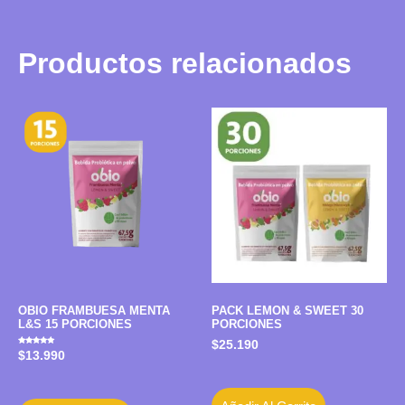
Productos relacionados
OBIO FRAMBUESA MENTA
PACK LEMON & SWEET 30
L&S 15 PORCIONES
PORCIONES
$
25.190
Valorado
$
13.990
con
5.00
de 5