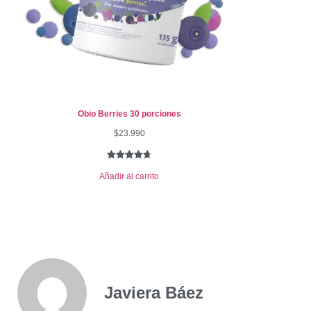
Obio Berries 30 porciones
$
23.990
Valorado
25
Añadir al carrito
con
4.76
de 5 en
base a
valoraciones
de clientes
Javiera Báez