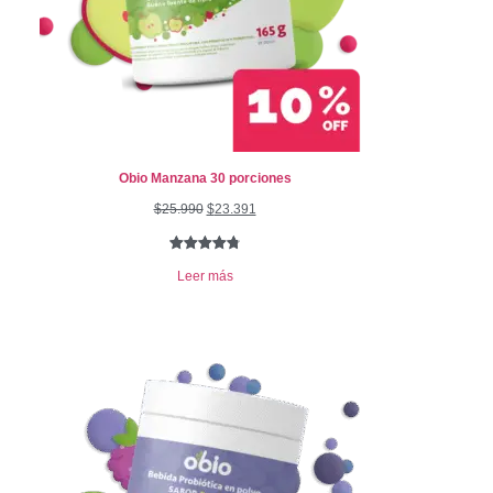
Obio Manzana 30 porciones
$
25.990
$
23.391
Valorado
15
Leer más
con
4.87
de
5 en base
a
valoraciones
de clientes