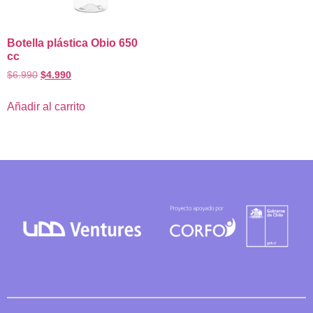
Botella plástica Obio 650
cc
$
6.990
$
4.990
Añadir al carrito