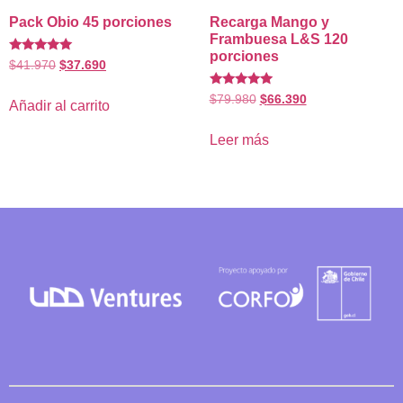
Pack Obio 45 porciones
Recarga Mango y
Frambuesa L&S 120
porciones
Valorado
$
41.970
$
37.690
con
5.00
Valorado
de 5
$
79.980
$
66.390
Añadir al carrito
con
5.00
de 5
Leer más