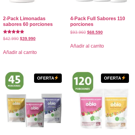
2-Pack Limonadas
4-Pack Full Sabores 110
sabores 60 porciones
porciones
$
93.960
$
68.590
Valorado
$
42.990
$
39.990
con
4.80
Añadir al carrito
de 5
Añadir al carrito
OFERTA
OFERTA