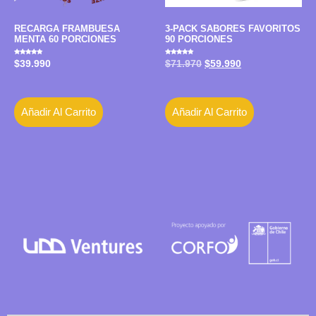
RECARGA FRAMBUESA
3-PACK SABORES FAVORITOS
MENTA 60 PORCIONES
90 PORCIONES
Valorado
Valorado
$
39.990
$
71.970
$
59.990
con
con
5.00
5.00
de 5
de 5
Añadir Al Carrito
Añadir Al Carrito