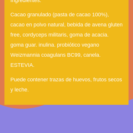
Ingredientes:
Cacao granulado (pasta de
cacao 100%),
cacao en polvo natural, bebida de
avena gluten
free, cordyceps militaris, goma de
acacia.
goma guar. inulina. probiótico vegano
Weizmannia coagulans BC99, canela.
ESTEVIA.
Puede contener trazas de
huevos, frutos secos
y leche.