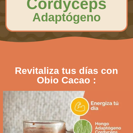
Cordyceps
Adaptógeno
Revitaliza tus días con
Obio Cacao :