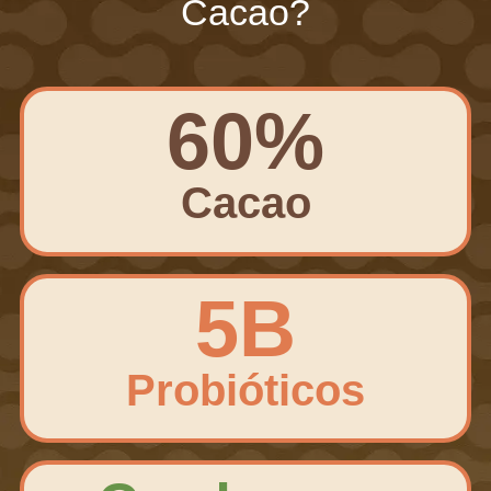
Cacao?
60%
Cacao
5B
Probióticos