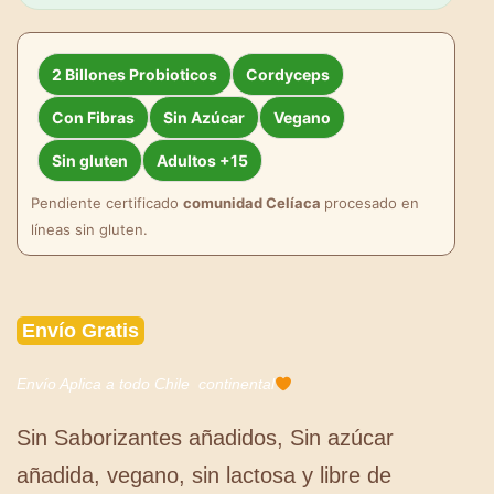
2 Billones Probioticos
Cordyceps
Con Fibras
Sin Azúcar
Vegano
Sin gluten
Adultos +15
Pendiente certificado
comunidad Celíaca
procesado en
líneas sin gluten.
Envío Gratis
Envío Aplica a todo Chile continental
Sin Saborizantes añadidos, Sin azúcar
añadida, vegano, sin lactosa y libre de