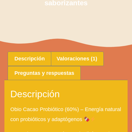
saborizantes
Descripción
Valoraciones (1)
Preguntas y respuestas
Descripción
Obio Cacao Probiótico (60%) – Energía natural
con probióticos y adaptógenos