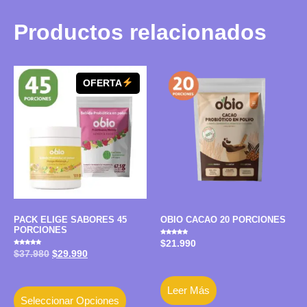
Productos relacionados
OFERTA
PACK ELIGE SABORES 45
OBIO CACAO 20 PORCIONES
PORCIONES
Valorado
$
21.990
con
Valorado
4.80
$
37.980
$
29.990
con
de 5
5.00
de 5
Leer Más
Seleccionar Opciones