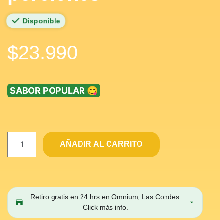
Disponible
$
23.990
SABOR POPULAR 😋
AÑADIR AL CARRITO
Retiro gratis en 24 hrs en Omnium, Las Condes.
Click más info.