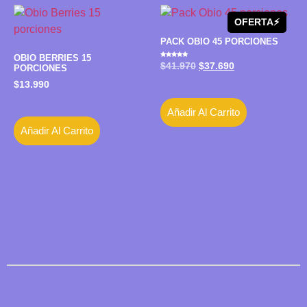
OFERTA⚡️
PACK OBIO 45 PORCIONES
OBIO BERRIES 15
Valorado
$
41.970
$
37.690
PORCIONES
con
5.00
de 5
$
13.990
Añadir Al Carrito
Añadir Al Carrito