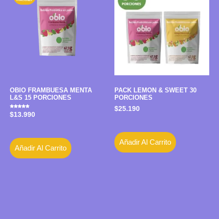
OBIO FRAMBUESA MENTA
PACK LEMON & SWEET 30
L&S 15 PORCIONES
PORCIONES
$
25.190
Valorado
$
13.990
con
5.00
de 5
Añadir Al Carrito
Añadir Al Carrito