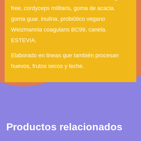
free, cordyceps militaris, goma de
acacia.
goma guar. inulina. probiótico vegano
Weizmannia coagulans BC99, canela.
ESTEVIA.
Elaborado en lineas que también procesan
huevos, frutos secos y leche.
Productos relacionados