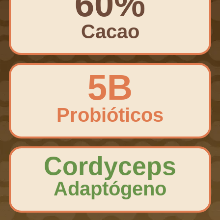
60%
Cacao
5B
Probióticos
Cordyceps
Adaptógeno