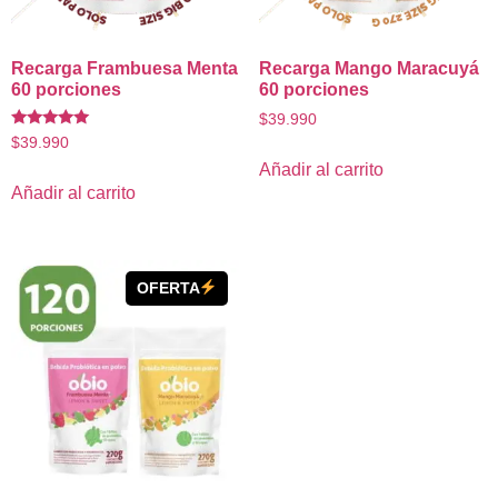
Recarga Frambuesa Menta
Recarga Mango Maracuyá
60 porciones
60 porciones
$
39.990
Valorado
$
39.990
con
5.00
Añadir al carrito
de 5
Añadir al carrito
OFERTA