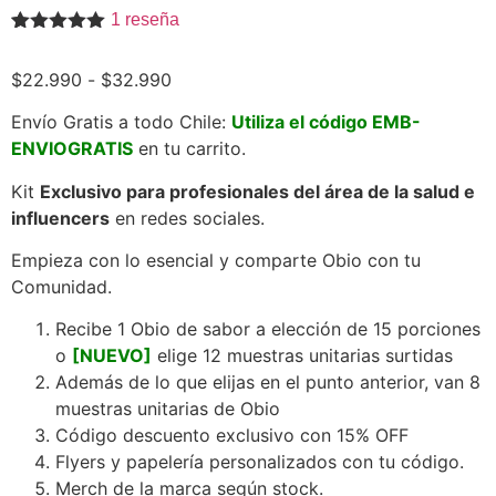
1
reseña
Valorado
1
con
5.00
de
$
22.990
-
$
32.990
5 en base
a
valoración
de un
Envío Gratis a todo Chile:
Utiliza el código EMB-
cliente
ENVIOGRATIS
en tu carrito.
Kit
Exclusivo para profesionales del área de la salud e
influencers
en redes sociales.
Empieza con lo esencial y comparte Obio con tu
Comunidad.
Recibe 1 Obio de sabor a elección de 15 porciones
o
[NUEVO]
elige 12 muestras unitarias surtidas
Además de lo que elijas en el punto anterior, van 8
muestras unitarias de Obio
Código descuento exclusivo con 15% OFF
Flyers y papelería personalizados con tu código.
Merch de la marca según stock.