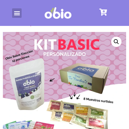
/
/ Kit Inicia ObioLover
Básico
Inicio
Embajadoras