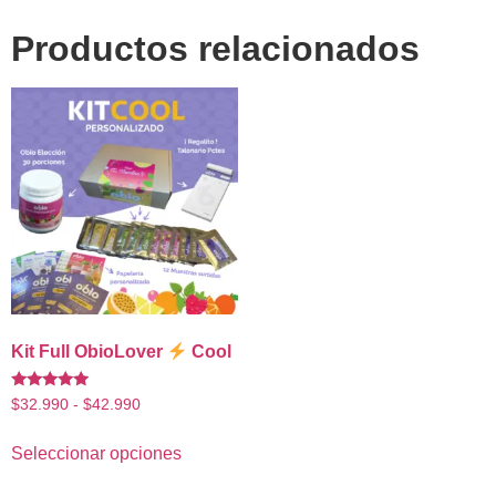
Productos relacionados
Kit Full ObioLover
Cool
Valorado
$
32.990
-
$
42.990
con
5.00
de 5
Seleccionar opciones