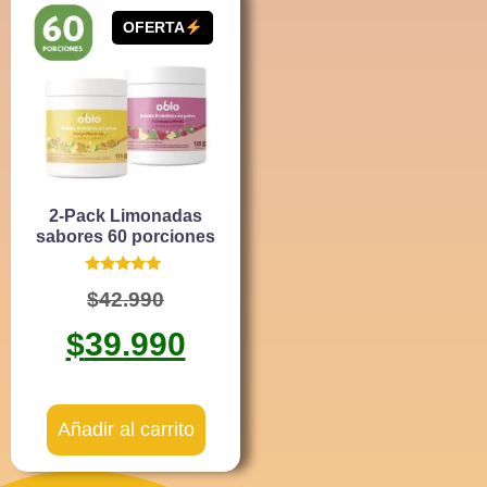
OFERTA
2-Pack Limonadas
sabores 60 porciones
Valorado
$
42.990
con
4.80
de 5
$
39.990
Añadir al carrito