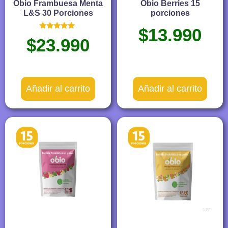
Obio Frambuesa Menta
Obio Berries 15
L&S 30 Porciones
porciones
$
13.990
Valorado
$
23.990
con
5.00
de 5
Añadir al carrito
Añadir al carrito