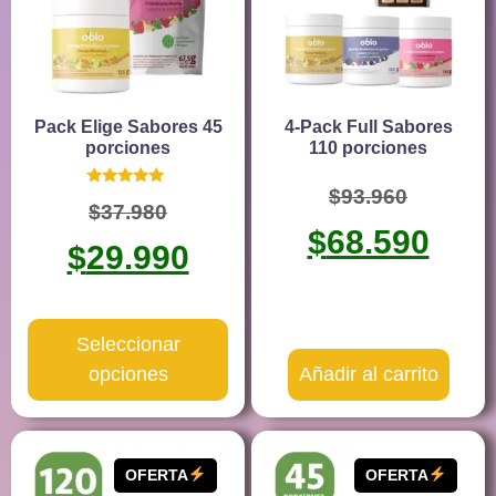
Pack Elige Sabores 45
4-Pack Full Sabores
porciones
110 porciones
$
93.960
Valorado
$
37.980
con
5.00
$
68.590
de 5
$
29.990
Seleccionar
opciones
Añadir al carrito
OFERTA
OFERTA