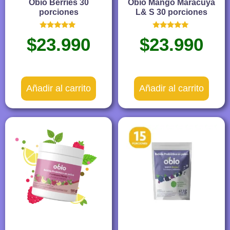
Obio Berries 30
Obio Mango Maracuyá
porciones
L& S 30 porciones
Valorado
Valorado
$
23.990
$
23.990
con
con
4.76
4.88
de 5
de 5
Añadir al carrito
Añadir al carrito