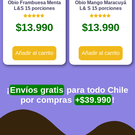
Obio Frambuesa Menta
Obio Mango Maracuyá
L&S 15 porciones
L& S 15 porciones
Valorado
Valorado
$
13.990
$
13.990
con
con
5.00
5.00
de 5
de 5
Añadir al carrito
Añadir al carrito
¡
Envíos gratis
para todo Chile
por compras
+$39.990
!