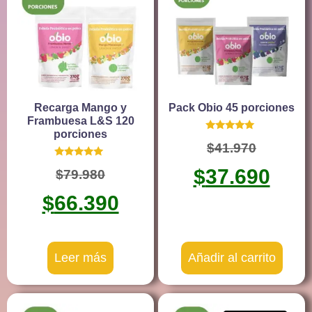
Recarga Mango y
Pack Obio 45 porciones
Frambuesa L&S 120
porciones
Valorado
$
41.970
con
5.00
Valorado
de 5
$
37.690
$
79.980
con
5.00
de 5
$
66.390
Leer más
Añadir al carrito