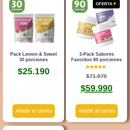
OFERTA
Pack Lemon & Sweet
3-Pack Sabores
30 porciones
Favoritos 90 porciones
$
25.190
Valorado
$
71.970
con
5.00
de 5
$
59.990
Añadir al carrito
Añadir al carrito