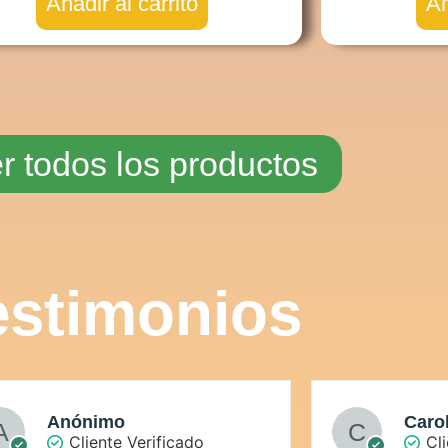
Añadir al carrito
Añ
r todos los productos
estimonios
Anónimo
Caro
Cliente Verificado
Cl