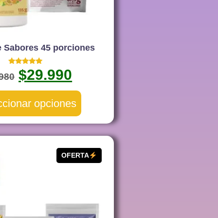
e Sabores 45 porciones
Valorado
$
29.990
.980
con
5.00
de 5
ccionar opciones
OFERTA