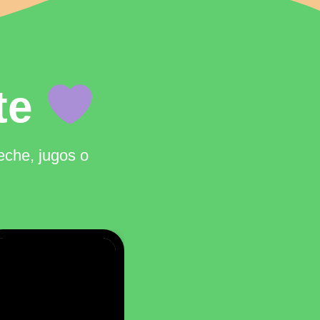
te
eche, jugos o