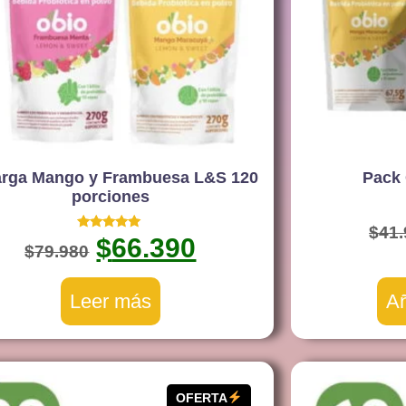
rga Mango y Frambuesa L&S 120
Pack 
porciones
$
41
Valorado
$
66.390
$
79.980
con
5.00
de 5
Leer más
Añ
OFERTA