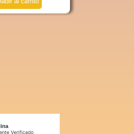
adir al carrito
lina
Natalia G.
iente Verificado
Cliente Verific