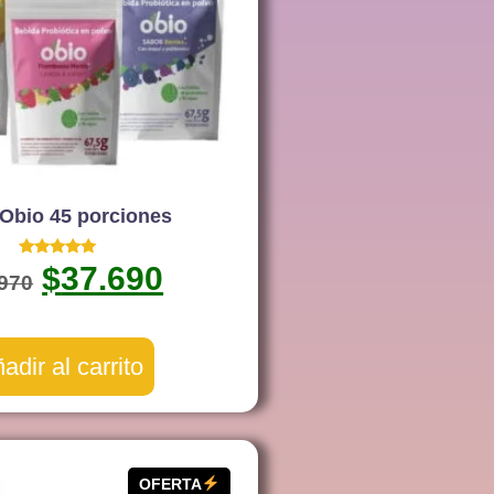
Obio 45 porciones
Valorado
$
37.690
.970
con
5.00
de 5
adir al carrito
OFERTA