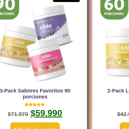
3-Pack Sabores Favoritos 90
2-Pack 
porciones
Valorado
$
59.990
$
71.970
$
42
con
5.00
de 5