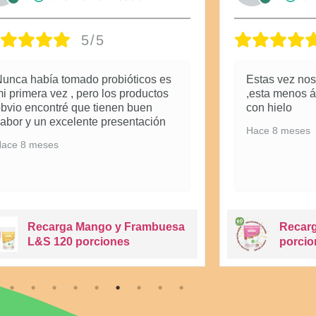
5/5
unca había tomado probióticos es
Estas vez nos
i primera vez , pero los productos
,esta menos 
bvio encontré que tienen buen
con hielo
abor y un excelente presentación
Hace 8 meses
ace 8 meses
Recarga Mango y Frambuesa
Recar
L&S 120 porciones
porcio