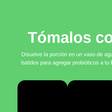
Tómalos c
Disuelve la porción en un vaso de agu
batidos para agregar probióticos a tu 