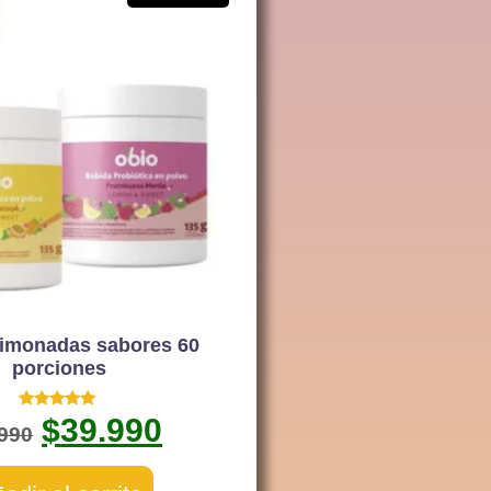
Limonadas sabores 60
porciones
Valorado
$
39.990
.990
con
4.80
de 5