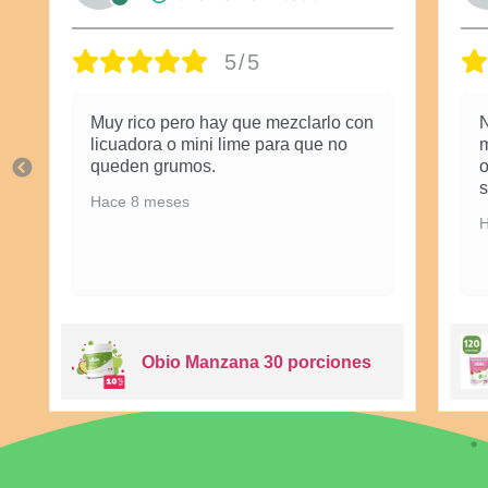
5/5
Muy rico pero hay que mezclarlo con
N
licuadora o mini lime para que no
m
queden grumos.
o
s
Hace 8 meses
H
Obio Manzana 30 porciones