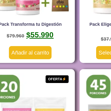
Pack Transforma tu Digestión
Pack Elig
$
55.990
$
79.960
$
37
Añadir al carrito
Sele
OFERTA