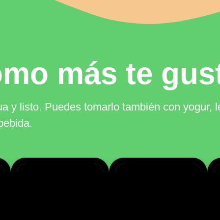
omo más te gus
a y listo. Puedes tomarlo también con yogur, l
bebida.