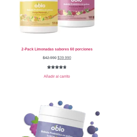
2-Pack Limonadas sabores 60 porciones
$
42.990
$
39.990
Valorado
10
Añadir al carrito
con
4.80
de
5 en base
a
valoraciones
de clientes