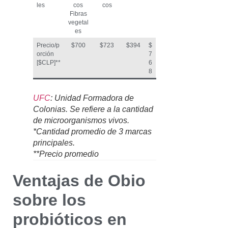
les
cos
cos
Fibras
vegetal
es
Precio/p
$700
$723
$394
$
orción
7
[$CLP]**
6
8
UFC
: Unidad Formadora de
Colonias. Se refiere a la cantidad
de microorganismos vivos.
*Cantidad promedio de 3 marcas
principales.
**Precio promedio
Ventajas de Obio
sobre los
probióticos en