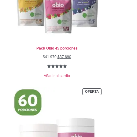
Pack Obio 45 porciones
$
41.970
$
37.690
Valorado
1
Añadir al carrito
con
5.00
de
5 en base
a
valoración
OFERTA
de un
cliente