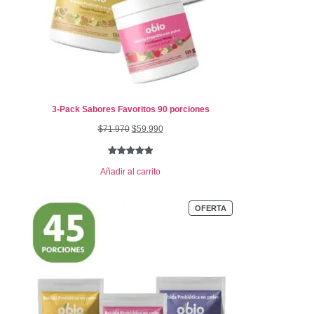
3-Pack Sabores Favoritos 90 porciones
$
71.970
$
59.990
Valorado
3
Añadir al carrito
con
5.00
de
5 en base
a
OFERTA
valoraciones
de clientes