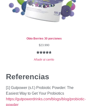
Obio Berries 30 porciones
$
23.990
Valorado
25
Añadir al carrito
con
4.76
de 5 en
base a
Referencias
valoraciones
de clientes
[1] Gutpower (s.f.) Probiotic Powder: The
Easiest Way to Get Your Probiotics
https://gutpowerdrinks.com/blogs/blog/probiotic-
powder