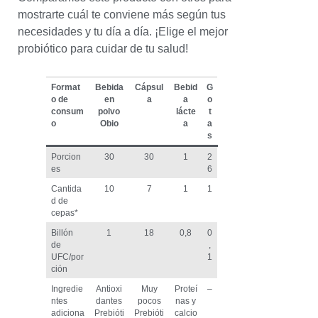
mostrarte cuál te conviene más según tus
necesidades y tu día a día. ¡Elige el mejor
probiótico para cuidar de tu salud!
Format
Bebida
Cápsul
Bebid
G
o de
en
a
a
o
consum
polvo
lácte
t
o
Obio
a
a
s
Porcion
30
30
1
2
es
6
Cantida
10
7
1
1
d de
cepas*
Billón
1
18
0,8
0
de
,
UFC/por
1
ción
Ingredie
Antioxi
Muy
Proteí
–
ntes
dantes
pocos
nas y
adiciona
Prebióti
Prebióti
calcio