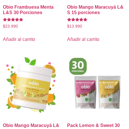
Obio Frambuesa Menta
Obio Mango Maracuyá L&
L&S 30 Porciones
S 15 porciones
Valorado
Valorado
$
23.990
$
13.990
con
con
5.00
5.00
de 5
de 5
Añadir al carrito
Añadir al carrito
Obio Mango Maracuyá L&
Pack Lemon & Sweet 30