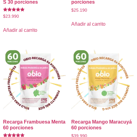
S 30 porciones
porciones
$
25.190
Valorado
$
23.990
con
4.88
Añadir al carrito
de 5
Añadir al carrito
Recarga Frambuesa Menta
Recarga Mango Maracuyá
60 porciones
60 porciones
$
39.990