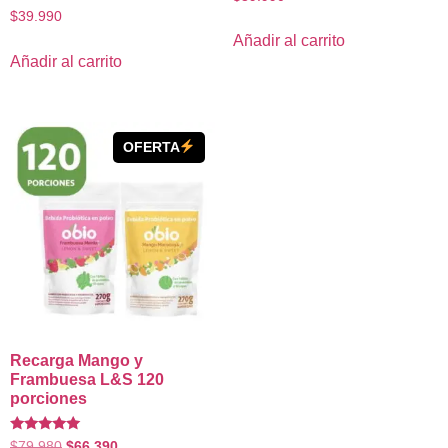
Valorado
$
39.990
con
5.00
Añadir al carrito
de 5
Añadir al carrito
OFERTA
Recarga Mango y
Frambuesa L&S 120
porciones
Valorado
$
79.980
$
66.390