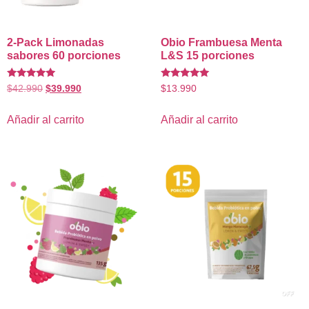
2-Pack Limonadas
Obio Frambuesa Menta
sabores 60 porciones
L&S 15 porciones
Valorado
Valorado
$
42.990
$
39.990
$
13.990
con
con
4.80
5.00
de 5
de 5
Añadir al carrito
Añadir al carrito