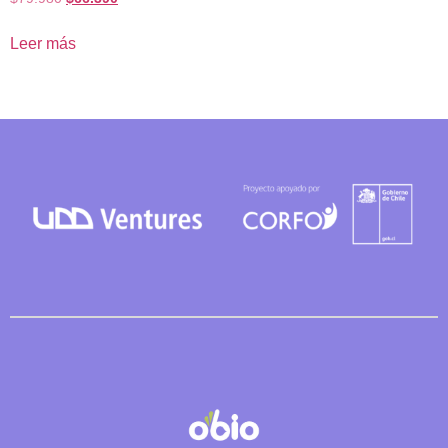
con
5.00
de 5
Leer más